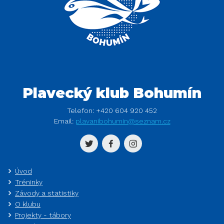
Plavecký klub Bohumín
Telefon:
+420 604 920 452
Email:
plavanibohumin@seznam.cz
Úvod
Tréninky
Závody a statistiky
O klubu
Projekty - tábory