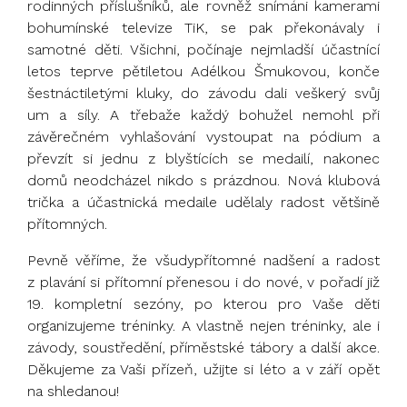
rodinných příslušníků, ale rovněž snímáni kamerami
bohumínské televize TiK, se pak překonávaly i
samotné děti. Všichni, počínaje nejmladší účastnící
letos teprve pětiletou Adélkou Šmukovou, konče
šestnáctiletými kluky, do závodu dali veškerý svůj
um a síly. A třebaže každý bohužel nemohl při
závěrečném vyhlašování vystoupat na pódium a
převzít si jednu z blyštících se medailí, nakonec
domů neodcházel nikdo s prázdnou. Nová klubová
trička a účastnická medaile udělaly radost většině
přítomných.
Pevně věříme, že všudypřítomné nadšení a radost
z plavání si přítomní přenesou i do nové, v pořadí již
19. kompletní sezóny, po kterou pro Vaše děti
organizujeme tréninky. A vlastně nejen tréninky, ale i
závody, soustředění, příměstské tábory a další akce.
Děkujeme za Vaši přízeň, užijte si léto a v září opět
na shledanou!