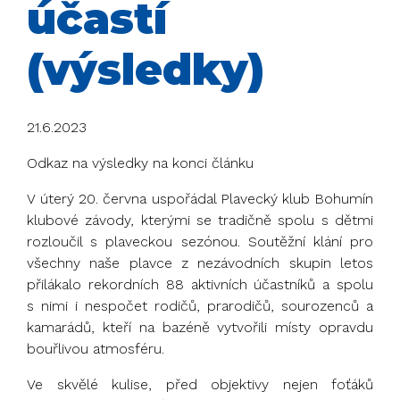
účastí
(výsledky)
21.6.2023
Odkaz na výsledky na konci článku
V úterý 20. června uspořádal Plavecký klub Bohumín
klubové závody, kterými se tradičně spolu s dětmi
rozloučil s plaveckou sezónou. Soutěžní klání pro
všechny naše plavce z nezávodních skupin letos
přilákalo rekordních 88 aktivních účastníků a spolu
s nimi i nespočet rodičů, prarodičů, sourozenců a
kamarádů, kteří na bazéně vytvořili místy opravdu
bouřlivou atmosféru.
Ve skvělé kulise, před objektivy nejen foťáků